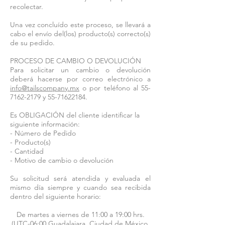
recolectar.
Una vez concluído este proceso, se llevará a
cabo el envío del(los) producto(s) correcto(s)
de su pedido.
PROCESO DE CAMBIO O DEVOLUCIÓN
Para solicitar un cambio o devolución
deberá hacerse por correo electrónico a
info@tailscompany.mx
o por teléfono al
55-
7162-2179
y
55-71622184
.
Es OBLIGACIÓN del cliente identificar la
siguiente información:
- Número de Pedido
- Producto(s)
- Cantidad
- Motivo de cambio o devolución
Su solicitud será atendida y evaluada el
mismo día siempre y cuando sea recibida
dentro del siguiente horario:
De martes a viernes de 11:00 a 19:00 hrs.
(UTC-06:00 Guadalajara, Ciudad de México,