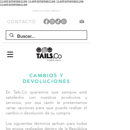
1149530585881199 1149530585881199 1149530585881199
1149530585881199
ENVÍOS A TODO MÉXICO
CONTACTO
CAMBIOS Y
DEVOLUCIONES
En Tails.Co queremos que siempre esté
satisfecho con nuestros productos y
servicios; por esa razón le presentamos
varias opciones para que pueda realizar el
cambio o devolución de su compra.
Los siguientes términos aplican para todos
los envíos realizados dentro de la República